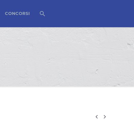
CONCORSI

