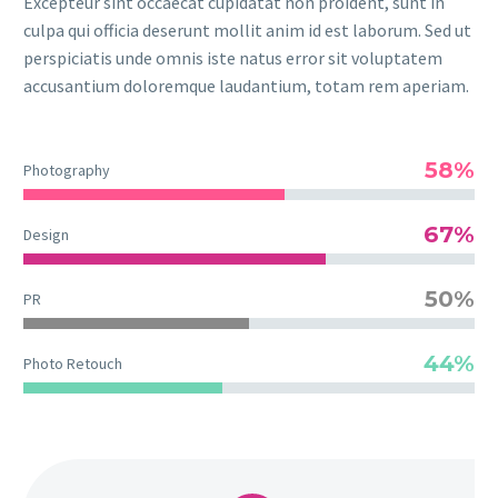
Excepteur sint occaecat cupidatat non proident, sunt in
culpa qui officia deserunt mollit anim id est laborum. Sed ut
perspiciatis unde omnis iste natus error sit voluptatem
accusantium doloremque laudantium, totam rem aperiam.
58%
Photography
67%
Design
50%
PR
44%
Photo Retouch