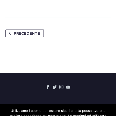
PRECEDENTE
Contatti
UdA
Privacy Policy
Utilizziamo i cookie per essere sicuri che tu possa avere la
migliore esperienza sul nostro sito. Se continui ad utilizzare