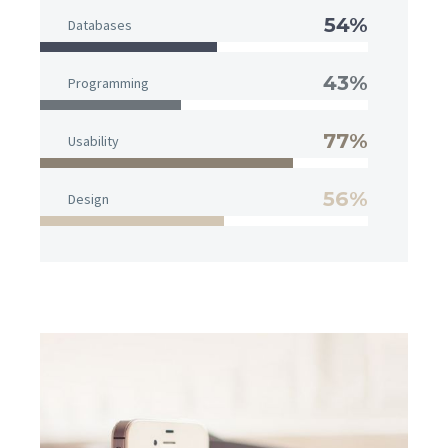
54%
Databases
43%
Programming
77%
Usability
56%
Design