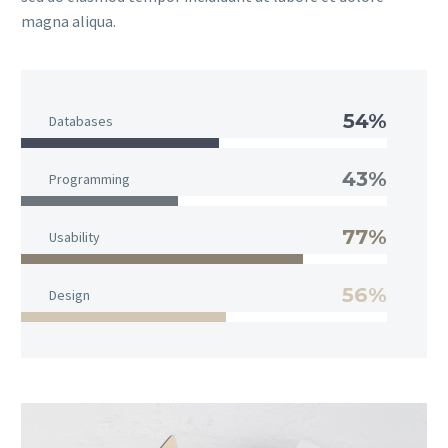
magna aliqua.
54%
Databases
43%
Programming
77%
Usability
56%
Design