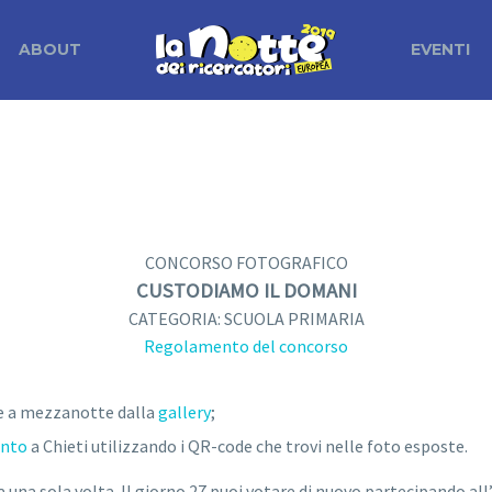
ABOUT
EVENTI
CONCORSO FOTOGRAFICO
CUSTODIAMO IL DOMANI
CATEGORIA: SCUOLA PRIMARIA
Regolamento del concorso
re a mezzanotte dalla
gallery
;
ento
a Chieti
utilizzando i QR-code che trovi nelle foto esposte.
a una sola volta. Il giorno 27 puoi votare di nuovo partecipando all