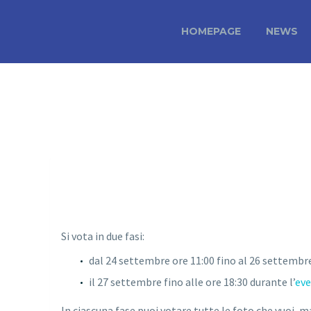
HOMEPAGE
NEWS
Si vota in due fasi:
dal 24 settembre ore 11:00 fino al 26 settemb
il 27 settembre fino alle ore 18:30 durante l’
ev
In ciascuna fase puoi votare tutte le foto che vuoi, m